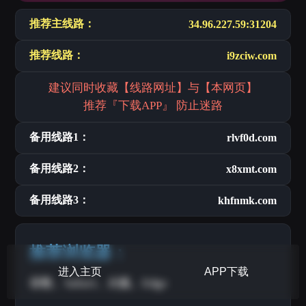
推荐主线路：
34.96.227.59:31204
推荐线路：
i9zciw.com
建议同时收藏【线路网址】与【本网页】
推荐『下载APP』 防止迷路
备用线路1：
rlvf0d.com
备用线路2：
x8xmt.com
备用线路3：
khfnmk.com
推荐浏览器：
进入主页
APP下载
谷歌、Safari、火狐、Edge