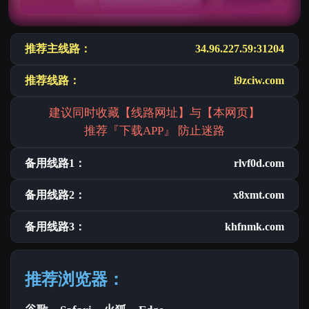
推荐主线路：
34.96.227.59:31204
推荐线路：
i9zciw.com
建议同时收藏【线路网址】与【本网页】
推荐『下载APP』 防止迷路
备用线路1：
rlvf0d.com
备用线路2：
x8xmt.com
备用线路3：
khfnmk.com
推荐浏览器：